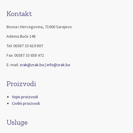
Kontakt
Bosna i Hercegovina, 71000 Sarajevo
Adema Buće 148
Tel: 00387 33 619 807
Fax: 00387 33 658 472
E–mail:
zrak@zrak.ba
|
info@zrak.ba
Proizvodi
Vojni proizvodi
Civilni proizvodi
Usluge