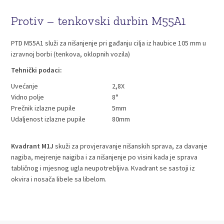
Protiv – tenkovski durbin M55A1
PTD M55A1 služi za nišanjenje pri gađanju cilja iz haubice 105 mm u
izravnoj borbi (tenkova, oklopnih vozila)
Tehnički podaci:
Uvećanje
2,8X
Vidno polje
8°
Prečnik izlazne pupile
5mm
Udaljenost izlazne pupile
80mm
Kvadrant M1J
skuži za provjeravanje nišanskih sprava, za davanje
nagiba, mejrenje naigiba i za nišanjenje po visini kada je sprava
tabličnog i mjesnog ugla neupotrebljiva. Kvadrant se sastoji iz
okvira i nosača libele sa libelom.