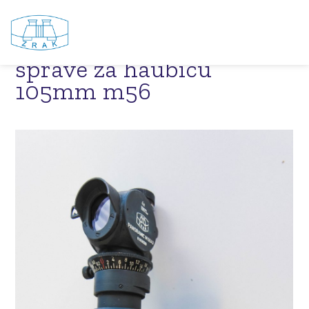
NSH 105 M56 – nišanske
sprave za haubicu
105mm m56