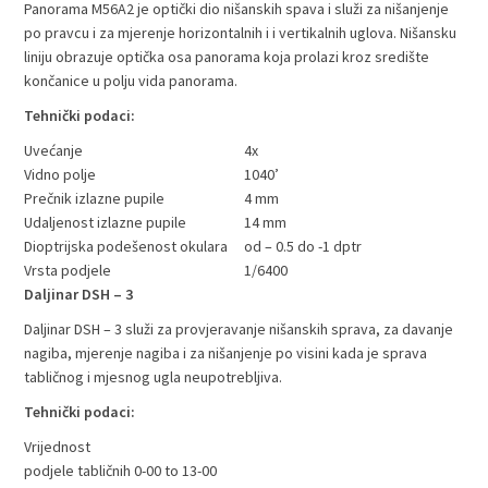
Panorama M56A2 je optički dio nišanskih spava i služi za nišanjenje
po pravcu i za mjerenje horizontalnih i i vertikalnih uglova. Nišansku
liniju obrazuje optička osa panorama koja prolazi kroz središte
končanice u polju vida panorama.
Tehnički podaci:
Uvećanje
4x
Vidno polje
1040’
Prečnik izlazne pupile
4 mm
Udaljenost izlazne pupile
14 mm
Dioptrijska podešenost okulara
od – 0.5 do -1 dptr
Vrsta podjele
1/6400
Daljinar DSH – 3
Daljinar DSH – 3 služi za provjeravanje nišanskih sprava, za davanje
nagiba, mjerenje nagiba i za nišanjenje po visini kada je sprava
tabličnog i mjesnog ugla neupotrebljiva.
Tehnički podaci:
Vrijednost
podjele tabličnih
0-00 to 13-00