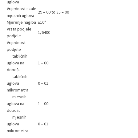
uglova
Vrijednost skale
29 – 00 to 35 – 00
mjesnih uglova
Mjerenje nagiba
±10°
Vrsta podjele
1/6400
podjele
Vrijednost
podjele
tabličnih
uglova na
1 – 00
dobošu
tabličnih
uglova
0 – 01
mikrometra
mjesnih
uglova na
1 – 00
dobošu
mjesnih
uglova
0 – 01
mikrometra