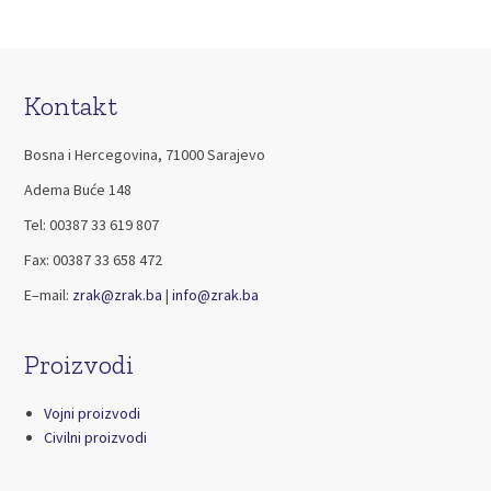
Kontakt
Bosna i Hercegovina, 71000 Sarajevo
Adema Buće 148
Tel: 00387 33 619 807
Fax: 00387 33 658 472
E–mail:
zrak@zrak.ba
|
info@zrak.ba
Proizvodi
Vojni proizvodi
Civilni proizvodi