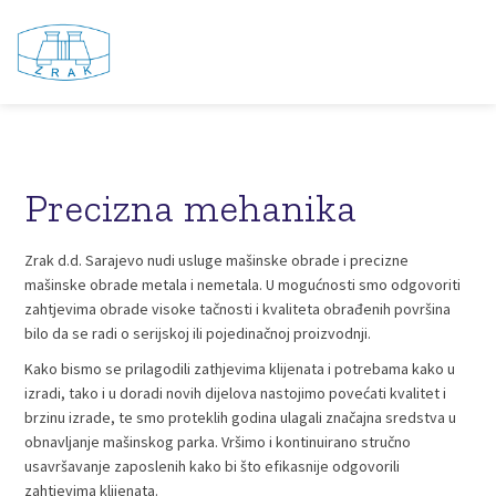
Precizna mehanika
Zrak d.d. Sarajevo nudi usluge mašinske obrade i precizne
mašinske obrade metala i nemetala. U mogućnosti smo odgovoriti
zahtjevima obrade visoke tačnosti i kvaliteta obrađenih površina
bilo da se radi o serijskoj ili pojedinačnoj proizvodnji.
Kako bismo se prilagodili zathjevima klijenata i potrebama kako u
izradi, tako i u doradi novih dijelova nastojimo povećati kvalitet i
brzinu izrade, te smo proteklih godina ulagali značajna sredstva u
obnavljanje mašinskog parka. Vršimo i kontinuirano stručno
usavršavanje zaposlenih kako bi što efikasnije odgovorili
zahtjevima klijenata.