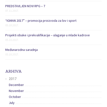
PREDSTAVLJEN NOVI RPG – 7
07.11.2017.
“IGMAN 2017” – promocija proizvoda za lov i sport
05.10.2017.
Projekti obuke i prekvalifikacije – ulaganje u mlade kadrove
05.10.2017.
Međunarodna saradnja
05.10.2017.
ARHIVA
2017
December
November
October
July