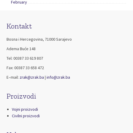
February
Kontakt
Bosna i Hercegovina, 71000 Sarajevo
Adema Buće 148
Tel: 00387 33 619 807
Fax: 00387 33 658 472
E–mail:
zrak@zrak.ba
|
info@zrak.ba
Proizvodi
Vojni proizvodi
Civilni proizvodi