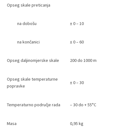
Opseg skale preticanja
na dobošu
± 0 – 10
na končanici
± 0 – 60
Opseg daljinomjerske skale
200 do 1000 m
Opseg skale temperaturne
± 0 – 30
popravke
Temperaturno područje rada
– 30 do + 55°C
Masa
0,95 kg