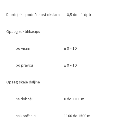
Dioptrijska podešenost okulara
– 0,5 do – 1 dptr
Opseg rektifikacije:
po visini
± 0 – 10
po pravcu
± 0 – 10
Opseg skale daljine
na dobošu
0 do 1100 m
na končanici
1100 do 1500 m