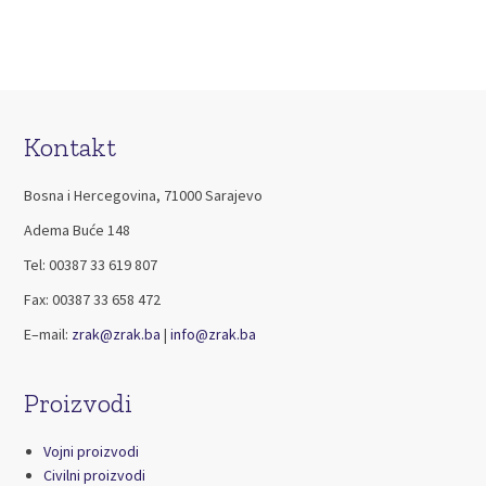
Kontakt
Bosna i Hercegovina, 71000 Sarajevo
Adema Buće 148
Tel: 00387 33 619 807
Fax: 00387 33 658 472
E–mail:
zrak@zrak.ba
|
info@zrak.ba
Proizvodi
Vojni proizvodi
Civilni proizvodi