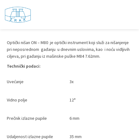
ON – M80
Optički nišan ON – M80 je optički instrument koji služi za nišanjenje
pri neposrednom gađanju u dnevnim uslovima, kao i noću vidljivih
ciljeva, pri gađanju iz mašinske puške M84 7.62mm.
Technički podaci:
Uvećanje
3x
Vidno polje
12°
Prečnik izlazne pupile
6 mm
Udaljenost izlazne pupile
35 mm