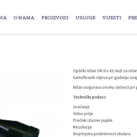
NA
O NAMA
PROIZVODI
USLUGE
VIJESTI
PR
Optički nišan ON 6 x 42 služi za niš
kamufliranih ciljeva pri gađanju sn
Nišan osigurava visoku tačnost pri g
Technički podaci:
Uvećanje
Vidno polje
Prečnik izlazne pupile
Rezolucija
Dioptrijska podešenost okulara