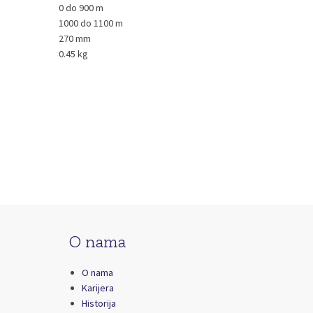
0 do 900 m
1000 do 1100 m
270 mm
0.45 kg
O nama
O nama
Karijera
Historija