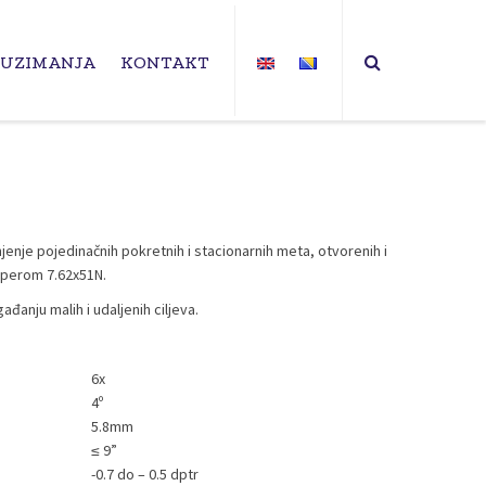
EUZIMANJA
KONTAKT
anjenje pojedinačnih pokretnih i stacionarnih meta, otvorenih i
ajperom 7.62x51N.
ađanju malih i udaljenih ciljeva.
6x
4º
5.8mm
≤ 9”
-0.7 do – 0.5 dptr