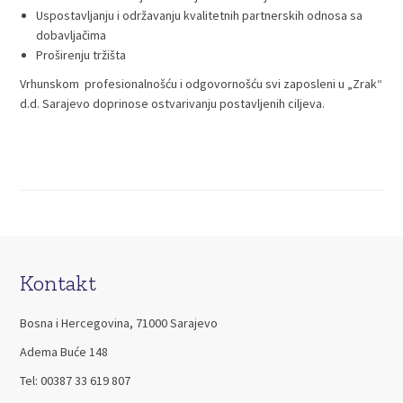
Uspostavljanju i održavanju kvalitetnih partnerskih odnosa sa
dobavljačima
Proširenju tržišta
Vrhunskom profesionalnošću i odgovornošću svi zaposleni u „Zrak“
d.d. Sarajevo doprinose ostvarivanju postavljenih ciljeva.
Kontakt
Bosna i Hercegovina, 71000 Sarajevo
Adema Buće 148
Tel: 00387 33 619 807