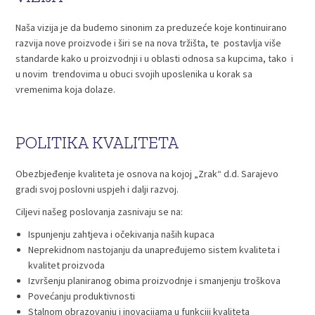
Naša vizija je da budemo sinonim za preduzeće koje kontinuirano
razvija nove proizvode i širi se na nova tržišta, te postavlja više
standarde kako u proizvodnji i u oblasti odnosa sa kupcima, tako i
u novim trendovima u obuci svojih uposlenika u korak sa
vremenima koja dolaze.
POLITIKA KVALITETA
Obezbjeđenje kvaliteta je osnova na kojoj „Zrak“ d.d. Sarajevo
gradi svoj poslovni uspjeh i dalji razvoj.
Ciljevi našeg poslovanja zasnivaju se na:
Ispunjenju zahtjeva i očekivanja naših kupaca
Neprekidnom nastojanju da unapređujemo sistem kvaliteta i
kvalitet proizvoda
Izvršenju planiranog obima proizvodnje i smanjenju troškova
Povećanju produktivnosti
Stalnom obrazovanju i inovacijama u funkciji kvaliteta